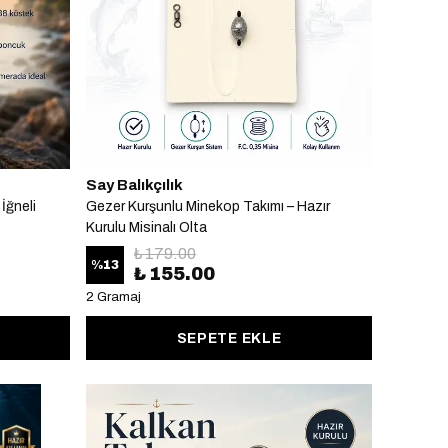
Say Balıkçılık
İğneli
Gezer Kurşunlu Minekop Takımı – Hazır
Kurulu Misinalı Olta
₺ 179.00
%
13
₺ 155.00
2 Gramaj
SEPETE EKLE