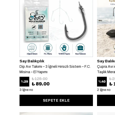
Say Balıkçılık
Say Balıkç
Dip Avı Takımı – 3 İğneli Hırsızlı Sistem – F.C.
Çupra Avı i
Misina – El Yapımı
Taşlık Mera
₺ 125.00
₺ 
%
29
%
40
₺ 89.00
₺ 
3 İğne no
2 İğne no
SEPETE EKLE