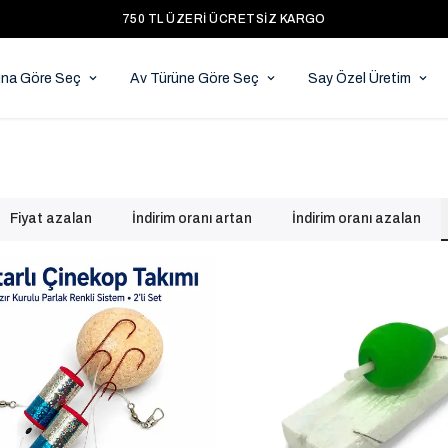
750 TL ÜZERI ÜCRETSIZ KARGO
ına Göre Seç
Av Türüne Göre Seç
Say Özel Üretim
Fiyat azalan
İndirim oranı artan
İndirim oranı azalan