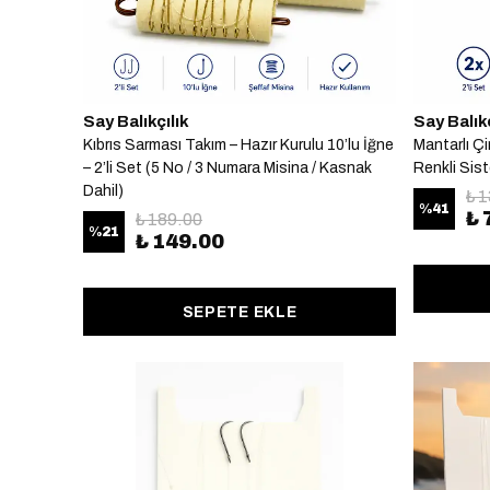
Say Balıkçılık
Say Balıkç
Kıbrıs Sarması Takım – Hazır Kurulu 10’lu İğne
Mantarlı Çi
– 2’li Set (5 No / 3 Numara Misina / Kasnak
Renkli Sist
Dahil)
₺ 
%
41
₺ 
₺ 189.00
%
21
₺ 149.00
SEPETE EKLE