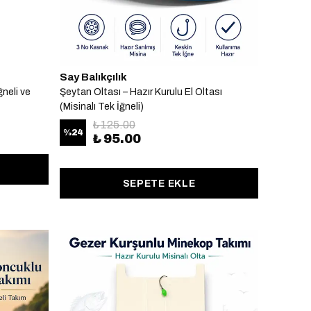
Say Balıkçılık
ğneli ve
Şeytan Oltası – Hazır Kurulu El Oltası
(Misinalı Tek İğneli)
₺ 125.00
%
24
₺ 95.00
SEPETE EKLE