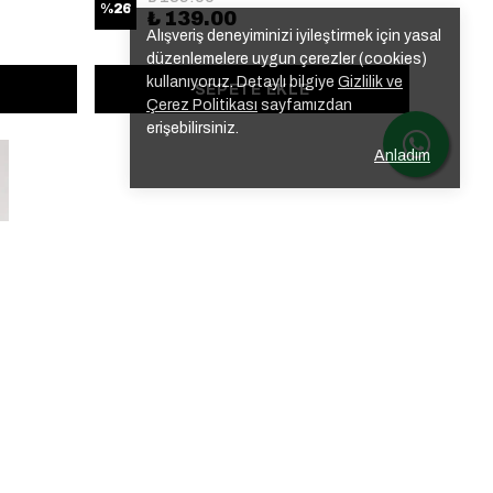
%
26
₺ 139.00
Alışveriş deneyiminizi iyileştirmek için yasal
düzenlemelere uygun çerezler (cookies)
kullanıyoruz. Detaylı bilgiye
Gizlilik ve
SEPETE EKLE
Çerez Politikası
sayfamızdan
erişebilirsiniz.
Anladım
ı