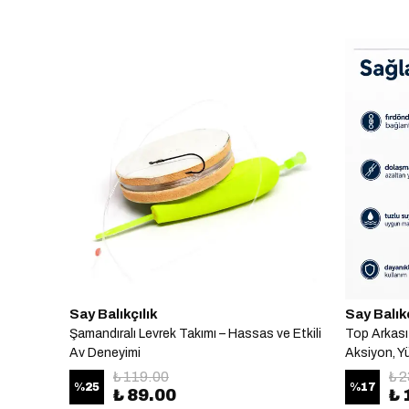
Say Balıkçılık
Say Balıkç
Şamandıralı Levrek Takımı – Hassas ve Etkili
Top Arkası 
Av Deneyimi
Aksiyon, Y
₺ 119.00
₺ 
%
25
%
17
₺ 89.00
₺ 