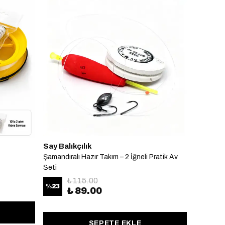
Say Balıkçılık
Şamandıralı Hazır Takım – 2 İğneli Pratik Av
Seti
₺ 115.00
%
23
₺ 89.00
SEPETE EKLE