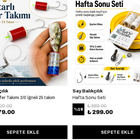
ılık
Say Balıkçılık
fer Takımı 3/0 İğneli 2li takım
Hafta Sonu Seti
120.00
₺ 369.00
%
19
79.00
₺ 299.00
SEPETE EKLE
SEPETE EKLE