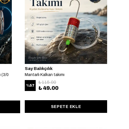
Say Balıkçılık
 (3/0
Mantarlı Kalkan takımı
₺ 115.00
%
57
₺ 49.00
SEPETE EKLE