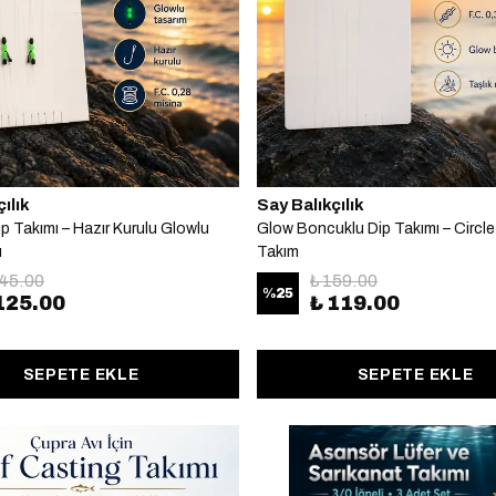
ılık
Say Balıkçılık
p Takımı – Hazır Kurulu Glowlu
Glow Boncuklu Dip Takımı – Circle 
ı
Takım
145.00
₺ 159.00
%
25
125.00
₺ 119.00
SEPETE EKLE
SEPETE EKLE