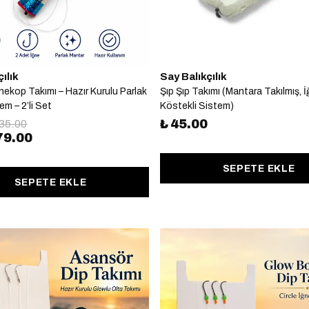
ılık
Say Balıkçılık
nekop Takımı – Hazır Kurulu Parlak
Şıp Şıp Takımı (Mantara Takılmış, İ
em – 2’li Set
Köstekli Sistem)
₺ 45.00
135.00
79.00
SEPETE EKLE
SEPETE EKLE