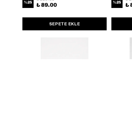
%
25
%
25
₺ 89.00
₺ 
SEPETE EKLE
Say Balıkçılık
Say Balıkç