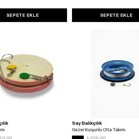
SEPETE EKLE
SEPETE EKLE
ılık
Say Balıkçılık
ımı
Gezer Kurşunlu Olta Takımı
119.00
₺ 225.00