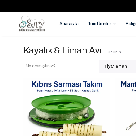
Anasayfa
Tüm Ürünler
Balığ
Kayalık & Liman Avı
27
ürün
Fiyat artan