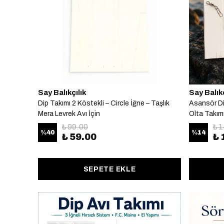
Say Balıkçılık
Say Balıkç
Dip Takımı 2 Köstekli – Circle İğne – Taşlık
Asansör Di
Mera Levrek Avı İçin
Olta Takım
₺ 99.00
₺ 
%
40
%
14
₺ 59.00
₺ 
SEPETE EKLE