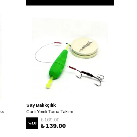
Say Balıkçılık
üks
Canlı Yemli Turna Takımı
₺ 169.00
%
18
₺ 139.00