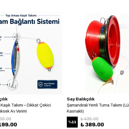
ılık
Say Balıkçılık
Kaşık Takımı – Dikkat Çekici
Şamandıralı Yemli Turna Takımı (L
üksek Av Verimi
Kasnaklı)
239.00
₺ 435.00
%
11
199.00
₺ 389.00