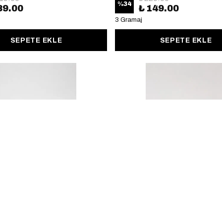
%
34
89.00
₺ 149.00
3 Gramaj
SEPETE EKLE
SEPETE EKLE
ılık
Kasnaklı Şamandıralı Levrek Takım