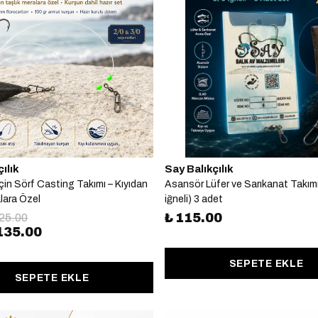
ılık
Say Balıkçılık
çin Sörf Casting Takımı – Kıyıdan
Asansör Lüfer ve Sarıkanat Takımı
lara Özel
iğneli) 3 adet
₺ 115.00
225.00
135.00
SEPETE EKLE
SEPETE EKLE