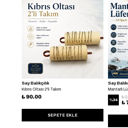
Say Balıkçılık
Say Balıkç
Kıbrıs Oltası 2'li Takım
Mantarlı Lü
₺ 90.00
₺ 
%
34
₺ 
SEPETE EKLE