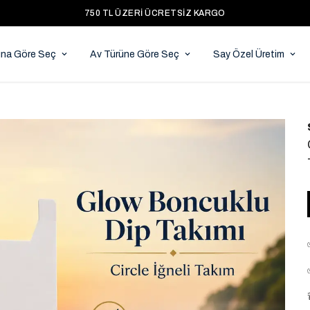
750 TL ÜZERI ÜCRETSIZ KARGO
ına Göre Seç
Av Türüne Göre Seç
Say Özel Üretim