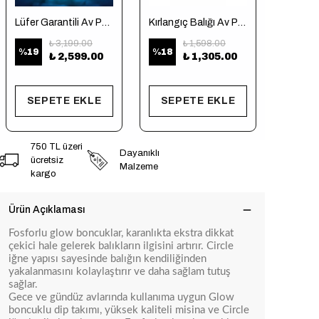
Lüfer Garantili Av Paketi
Kırlangıç Balığı Av Paketi (Tekne için)
₺ 3,199.00
₺ 1,598.00
%
19
%
18
₺ 920
₺ 2,599.00
₺ 1,305.00
7 Ürün N
SEPETE EKLE
SEPETE EKLE
SEP
750 TL üzeri
Dayanıklı
ücretsiz
Malzeme
kargo
Ürün Açıklaması
Fosforlu glow boncuklar, karanlıkta ekstra dikkat
çekici hale gelerek balıkların ilgisini artırır. Circle
iğne yapısı sayesinde balığın kendiliğinden
yakalanmasını kolaylaştırır ve daha sağlam tutuş
sağlar.
Gece ve gündüz avlarında kullanıma uygun Glow
boncuklu dip takımı, yüksek kaliteli misina ve Circle