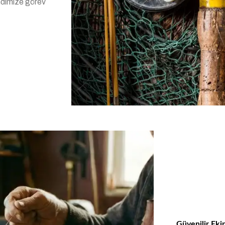
endimize görev
Güvenilir Eki