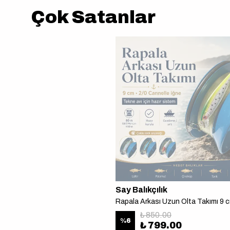
Çok Satanlar
Say Balıkçılık
₺ 850.00
%
6
₺ 799.00