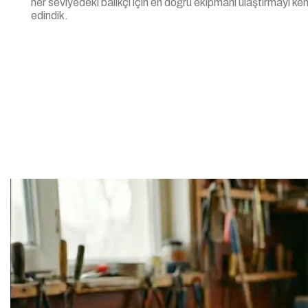
her seviyedeki balıkçı için en doğru ekipmanı ulaştırmayı k
edindik.