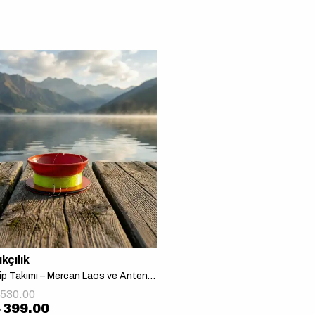
kçılık
T Knot Dip Takımı – Mercan Laos ve Antenli Mercan Avı İçin
 530.00
 399.00