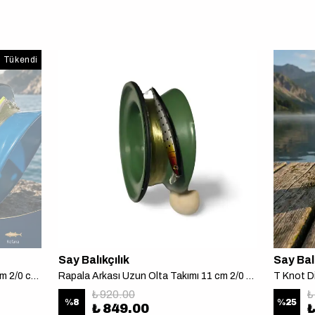
Tükendi
Say Balıkçılık
Say Balı
Rapala Arkası Uzun Olta Takımı 9 cm 2/0 cannelle iğne Tekne avı için
Rapala Arkası Uzun Olta Takımı 11 cm 2/0 cannelle iğne Tekne avı için
₺ 920.00
₺
%
8
%
25
₺ 849.00
₺