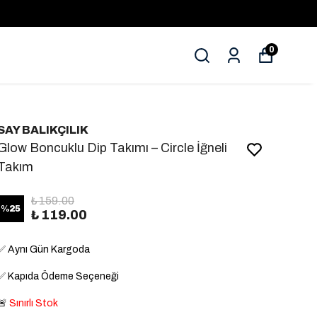
0
SAY BALIKÇILIK
Glow Boncuklu Dip Takımı – Circle İğneli
Takım
₺ 159.00
%
25
₺ 119.00
✅
Aynı Gün Kargoda
✅
Kapıda Ödeme Seçeneği
🚨
Sınırlı Stok