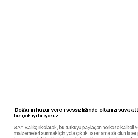
Doğanın huzur veren sessizliğinde oltanızı suya attı
biz çok iyi biliyoruz.
SAY Balıkçılık olarak, bu tutkuyu paylaşan herkese kaliteli v
malzemeleri sunmak için yola çıktık. İster amatör olun ister