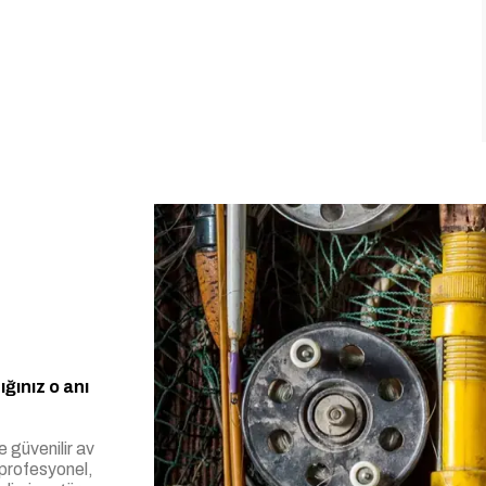
ğınız o anı
e güvenilir av
 profesyonel,