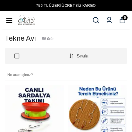
750 TL ÜZERI ÜCRETSIZ KARGO
0
Tekne Avı
58
ürün
Sırala