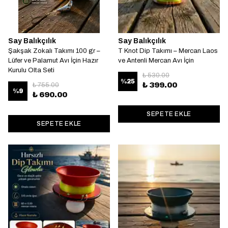
Say Balıkçılık
Say Balıkçılık
Şakşak Zokalı Takımı 100 gr –
T Knot Dip Takımı – Mercan Laos
Lüfer ve Palamut Avı İçin Hazır
ve Antenli Mercan Avı İçin
Kurulu Olta Seti
₺ 530.00
%
25
₺ 399.00
₺ 755.00
%
9
₺ 690.00
SEPETE EKLE
SEPETE EKLE