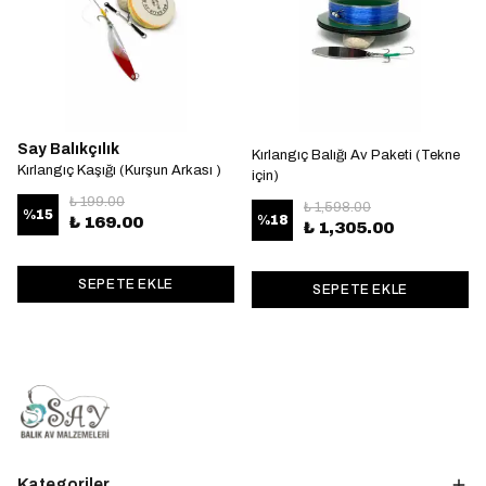
Say Balıkçılık
Kırlangıç Balığı Av Paketi (Tekne
Kırlangıç Kaşığı (Kurşun Arkası )
için)
₺ 199.00
₺ 1,598.00
%
15
%
18
₺ 169.00
₺ 1,305.00
SEPETE EKLE
SEPETE EKLE
Kategoriler