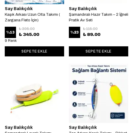
Say Balıkçılık
Say Balıkçılık
Kaşık Arkası Uzun Olta Takımı (
Şamandıralı Hazır Takım – 2 İğneli
Zargana Fleto İçin)
Pratik Av Seti
₺ 395.00
₺ 115.00
%
13
%
23
₺ 345.00
₺ 89.00
9 Renk
SEPETE EKLE
SEPETE EKLE
Say Balıkçılık
Say Balıkçılık