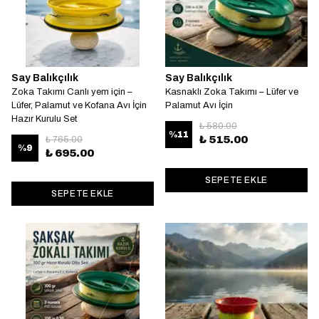
Say Balıkçılık
Say Balıkçılık
Zoka Takımı Canlı yem için –
Kasnaklı Zoka Takımı – Lüfer ve
Lüfer, Palamut ve Kofana Avı İçin
Palamut Avı İçin
Hazır Kurulu Set
₺ 580.00
%
11
₺ 515.00
₺ 765.00
%
9
₺ 695.00
SEPETE EKLE
SEPETE EKLE