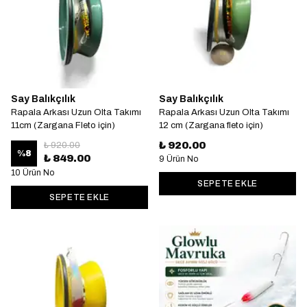
Say Balıkçılık
Say Balıkçılık
Rapala Arkası Uzun Olta Takımı
Rapala Arkası Uzun Olta Takımı
11cm (Zargana Fleto için)
12 cm (Zargana fleto için)
₺ 920.00
₺ 920.00
%
8
₺ 849.00
9 Ürün No
10 Ürün No
SEPETE EKLE
SEPETE EKLE