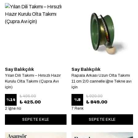
Say Balıkçılık
Say Balıkçılık
Yılan Dili Takımı – Hırsızlı Hazır
Rapala Arkası Uzun Olta Takımı
Kurulu Olta Takımı (Çupra Avı
11 cm 2/0 cannelle iğne Tekne avı
için)
için
₺ 495.00
₺ 920.00
%
14
%
8
₺ 425.00
₺ 849.00
2 İğne no
7 Renk
SEPETE EKLE
SEPETE EKLE