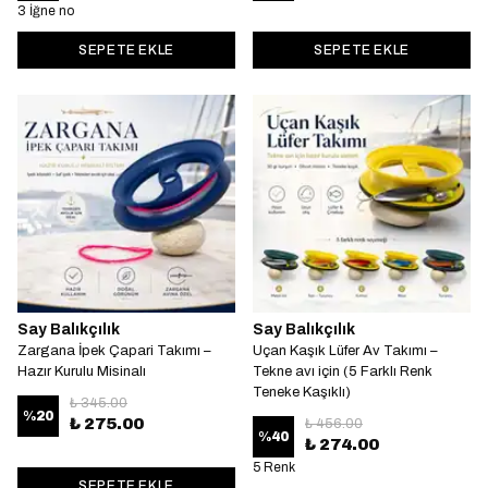
3 İğne no
SEPETE EKLE
SEPETE EKLE
Say Balıkçılık
Say Balıkçılık
Zargana İpek Çapari Takımı –
Uçan Kaşık Lüfer Av Takımı –
Hazır Kurulu Misinalı
Tekne avı için (5 Farklı Renk
Teneke Kaşıklı)
₺ 345.00
%
20
₺ 275.00
₺ 456.00
%
40
₺ 274.00
5 Renk
SEPETE EKLE