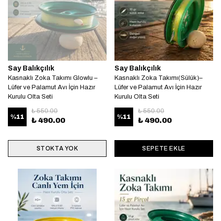
Say Balıkçılık
Say Balıkçılık
Kasnaklı Zoka Takımı Glowlu –
Kasnaklı Zoka Takımı(Sülük)–
Lüfer ve Palamut Avı İçin Hazır
Lüfer ve Palamut Avı İçin Hazır
Kurulu Olta Seti
Kurulu Olta Seti
₺ 550.00
₺ 550.00
%
11
%
11
₺ 490.00
₺ 490.00
STOKTA YOK
SEPETE EKLE