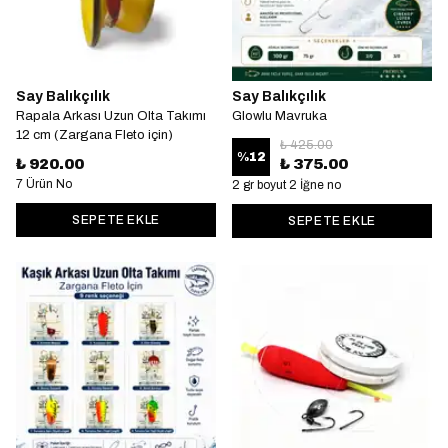
Say Balıkçılık
Say Balıkçılık
Rapala Arkası Uzun Olta Takımı
Glowlu Mavruka
12 cm (Zargana Fleto için)
₺ 425.00
%
12
₺ 920.00
₺ 375.00
7 Ürün No
2 gr boyut 2 İğne no
SEPETE EKLE
SEPETE EKLE