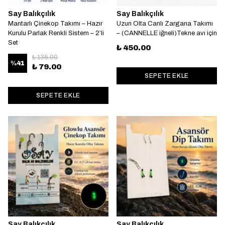
Say Balıkçılık
Say Balıkçılık
Mantarlı Çinekop Takımı – Hazır
Uzun Olta Canlı Zargana Takımı
Kurulu Parlak Renkli Sistem – 2’li
– (CANNELLE iğneli)Tekne avı için
Set
₺ 450.00
₺ 135.00
%
41
₺ 79.00
SEPETE EKLE
SEPETE EKLE
Say Balıkçılık
Say Balıkçılık