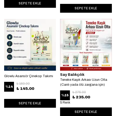
SEPETE EKLE
SEPETE EKLE
Say Balıkçılık
Glowlu Asansör Çinekop Takımı
Teneke Kaşık Arkası Uzun Olta
₺ 169.00
(Canlı yada ölü zargana için)
%
14
₺ 145.00
₺ 275.00
%
15
₺ 235.00
5 Renk
SEPETE EKLE
SEPETE EKLE