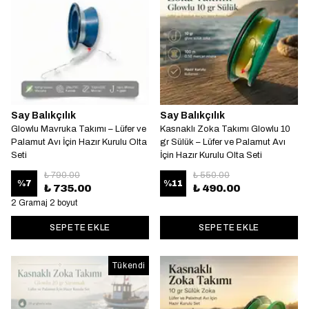
Say Balıkçılık
Say Balıkçılık
Glowlu Mavruka Takımı – Lüfer ve
Kasnaklı Zoka Takımı Glowlu 10
Palamut Avı İçin Hazır Kurulu Olta
gr Sülük – Lüfer ve Palamut Avı
Seti
İçin Hazır Kurulu Olta Seti
₺ 790.00
₺ 550.00
%
7
%
11
₺ 735.00
₺ 490.00
2 Gramaj 2 boyut
SEPETE EKLE
SEPETE EKLE
Tükendi