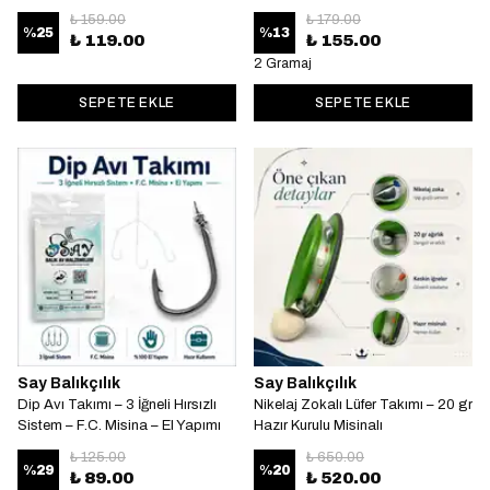
₺ 159.00
₺ 179.00
%
25
%
13
₺ 119.00
₺ 155.00
2 Gramaj
SEPETE EKLE
SEPETE EKLE
Say Balıkçılık
Say Balıkçılık
Dip Avı Takımı – 3 İğneli Hırsızlı
Nikelaj Zokalı Lüfer Takımı – 20 gr
Sistem – F.C. Misina – El Yapımı
Hazır Kurulu Misinalı
₺ 125.00
₺ 650.00
%
29
%
20
₺ 89.00
₺ 520.00