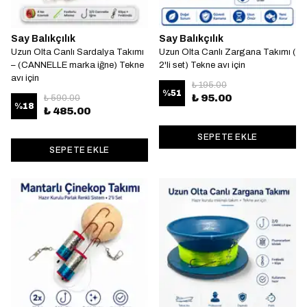
Say Balıkçılık
Say Balıkçılık
Uzun Olta Canlı Sardalya Takımı
Uzun Olta Canlı Zargana Takımı (
– (CANNELLE marka iğne) Tekne
2'li set) Tekne avı için
avı için
₺ 195.00
%
51
₺ 95.00
₺ 590.00
%
18
₺ 485.00
SEPETE EKLE
SEPETE EKLE