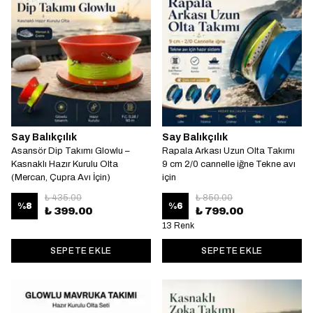
Say Balıkçılık
Say Balıkçılık
Asansör Dip Takımı Glowlu –
Rapala Arkası Uzun Olta Takımı
Kasnaklı Hazır Kurulu Olta
9 cm 2/0 cannelle iğne Tekne avı
(Mercan, Çupra Avı İçin)
için
₺ 435.00
₺ 850.00
%
8
%
6
₺ 399.00
₺ 799.00
13 Renk
SEPETE EKLE
SEPETE EKLE