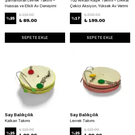
Şamandıralı Levrek Takımı –
Top Arkası Kaşık Takımı – Dikkat
Hassas ve Etkili Av Deneyimi
Çekici Aksiyon, Yüksek Av Verimi
₺ 119.00
₺ 239.00
%
25
%
17
₺ 89.00
₺ 199.00
SEPETE EKLE
SEPETE EKLE
Say Balıkçılık
Say Balıkçılık
Kalkan Takımı
Levrek Takımı
₺ 119.00
₺ 119.00
%
25
%
25