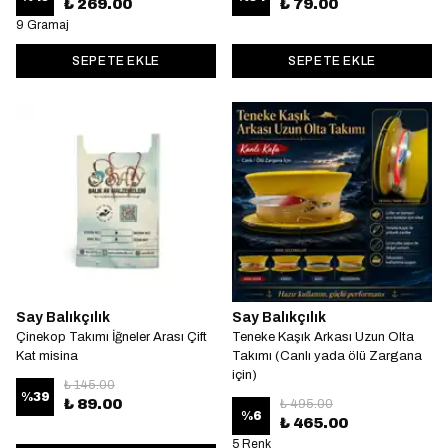
₺ 269.00
₺ 79.00
9 Gramaj
SEPETE EKLE
SEPETE EKLE
Say Balıkçılık
Say Balıkçılık
Çinekop Takımı İğneler Arası Çift
Teneke Kaşık Arkası Uzun Olta
Kat misina
Takımı (Canlı yada ölü Zargana
için)
₺ 145.00
%
39
₺ 89.00
₺ 495.00
%
6
₺ 465.00
5 Renk