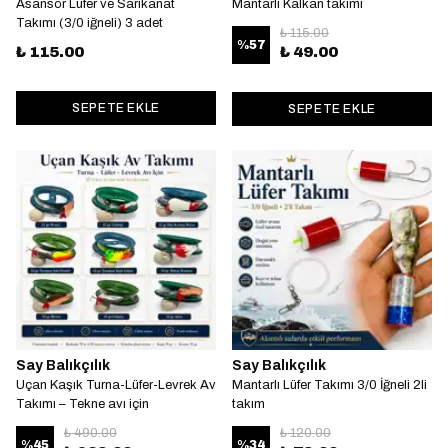
Asansör Lüfer ve Sarıkanat
Mantarlı Kalkan takımı
Takımı (3/0 iğneli) 3 adet
₺ 115.00
%
57
₺ 115.00
₺ 49.00
SEPETE EKLE
SEPETE EKLE
Say Balıkçılık
Say Balıkçılık
Uçan Kaşık Turna-Lüfer-Levrek Av
Mantarlı Lüfer Takımı 3/0 İğneli 2li
Takımı – Tekne avı için
takım
₺ 490.00
₺ 120.00
%
45
%
34