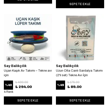
SEPETE EKLE
Say Balıkçılık
Say Balıkçılık
Uçan Kaşık Av Takımı – Tekne avı
Uzun Olta Canlı Sardalya Takımı
için
(2'li set) Tekne Avı İçin
₺ 490.00
₺ 175.00
%
40
%
49
₺ 294.00
₺ 89.00
4 Renk
SEPETE EKLE
SEPETE EKLE