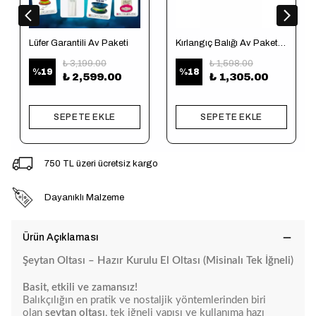
Lüfer Garantili Av Paketi
Kırlangıç Balığı Av Paketi (Tekne için)
₺ 3,199.00
₺ 1,598.00
%
19
%
18
₺ 2,599.00
₺ 1,305.00
SEPETE EKLE
SEPETE EKLE
750 TL üzeri ücretsiz kargo
Dayanıklı Malzeme
Ürün Açıklaması
Şeytan Oltası – Hazır Kurulu El Oltası (Misinalı Tek İğneli)
Basit, etkili ve zamansız!
Balıkçılığın en pratik ve nostaljik yöntemlerinden biri
olan
şeytan oltası
, tek iğneli yapısı ve kullanıma hazı