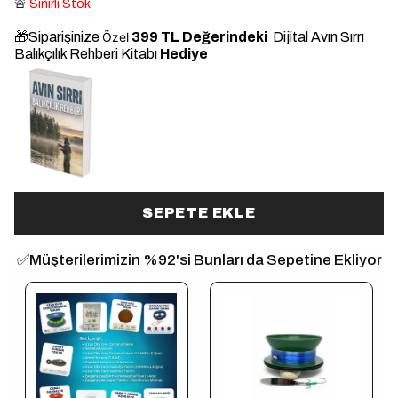
🚨
Sınırlı Stok
🎁Siparişinize
Özel
399 TL Değerindeki
Dijital Avın Sırrı
Balıkçılık Rehberi Kitabı
Hediye
ye
SEPETE EKLE
✅Müşterilerimizin %92'si Bunları da Sepetine Ekliyor