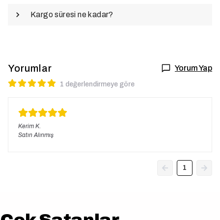
Kargo süresi ne kadar?
Yorumlar
Yorum Yap
1 değerlendirmeye göre
Kerim
K.
Satın Alınmış
1
Çok Satanlar