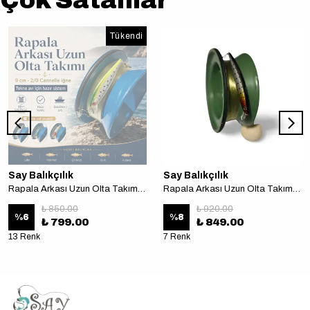
Tükendi
Say Balıkçılık
Say Balıkçılık
Rapala Arkası Uzun Olta Takımı 9 cm 2/0 cannelle iğne Tekne avı için
Rapala Arkası Uzun Olta Takımı 11 cm 2/0 cannelle iğne Tekne avı için
₺ 850.00
₺ 920.00
%
6
%
8
₺ 799.00
₺ 849.00
13 Renk
7 Renk