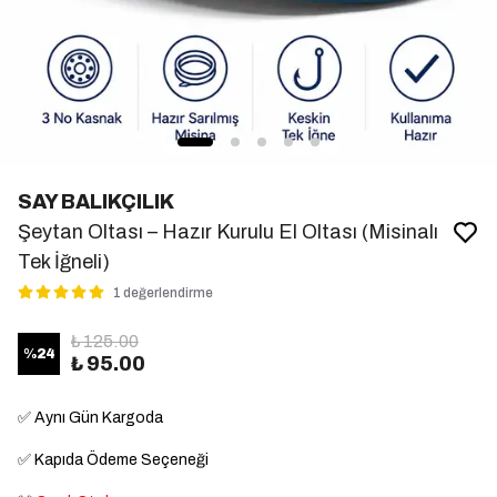
SAY BALIKÇILIK
Şeytan Oltası – Hazır Kurulu El Oltası (Misinalı
Tek İğneli)
1 değerlendirme
₺ 125.00
%
24
₺ 95.00
✅
Aynı Gün Kargoda
✅
Kapıda Ödeme Seçeneği