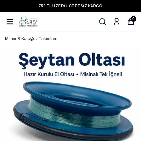
750 TL ÜZERI ÜCRETSIZ KARGO
0
Mırmır & Karagöz Takımları