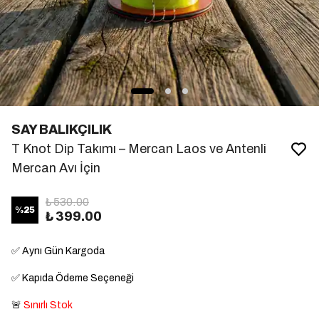
SAY BALIKÇILIK
T Knot Dip Takımı – Mercan Laos ve Antenli
Mercan Avı İçin
₺ 530.00
%
25
₺ 399.00
✅
Aynı Gün Kargoda
✅
Kapıda Ödeme Seçeneği
🚨
Sınırlı Stok