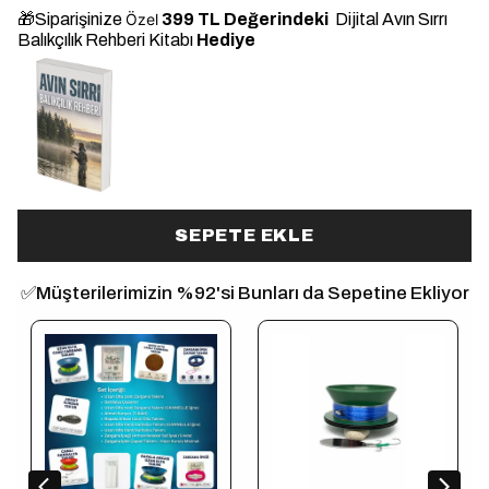
🎁Siparişinize
Özel
399 TL Değerindeki
Dijital Avın Sırrı
Balıkçılık Rehberi Kitabı
Hediye
ye
SEPETE EKLE
✅Müşterilerimizin %92'si Bunları da Sepetine Ekliyor