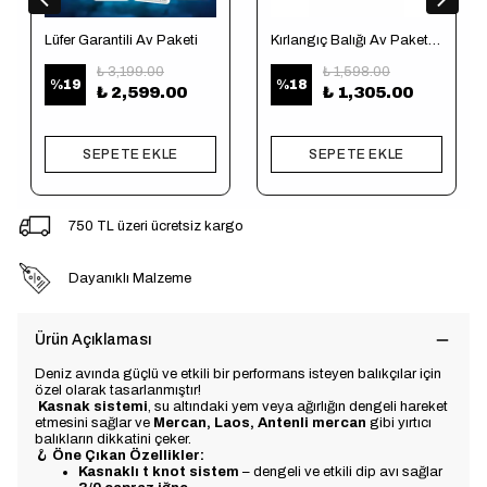
Lüfer Garantili Av Paketi
Kırlangıç Balığı Av Paketi (Tekne için)
₺ 3,199.00
₺ 1,598.00
%
19
%
18
₺ 2,599.00
₺ 1,305.00
SEPETE EKLE
SEPETE EKLE
750 TL üzeri ücretsiz kargo
Dayanıklı Malzeme
Ürün Açıklaması
Deniz avında güçlü ve etkili bir performans isteyen balıkçılar için
özel olarak tasarlanmıştır!
Kasnak sistemi
, su altındaki yem veya ağırlığın dengeli hareket
etmesini sağlar ve
Mercan, Laos, Antenli mercan
gibi yırtıcı
balıkların dikkatini çeker.
🪝
Öne Çıkan Özellikler:
Kasnaklı t knot sistem
– dengeli ve etkili dip avı sağlar