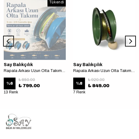
Tükendi
Say Balıkçılık
Say Balıkçılık
Rapala Arkası Uzun Olta Takımı 9 cm 2/0 cannelle iğne Tekne avı için
Rapala Arkası Uzun Olta Takımı 11 cm 2/0 cannelle iğne Tekne avı için
₺ 850.00
₺ 920.00
%
6
%
8
₺ 799.00
₺ 849.00
13 Renk
7 Renk