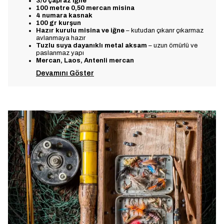
3/0 çapraz iğne
100 metre 0,50 mercan misina
4 numara kasnak
100 gr kurşun
Hazır kurulu misina ve iğne
– kutudan çıkarır çıkarmaz
avlanmaya hazır
Tuzlu suya dayanıklı metal aksam
– uzun ömürlü ve
paslanmaz yapı
Mercan, Laos, Antenli mercan
Devamını Göster