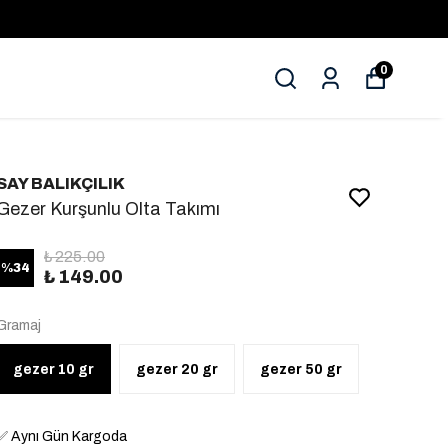
0
SAY BALIKÇILIK
Gezer Kurşunlu Olta Takımı
₺ 225.00
%
34
₺ 149.00
Gramaj
gezer 10 gr
gezer 20 gr
gezer 50 gr
✅
Aynı Gün Kargoda