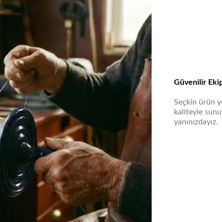
Güvenilir Eki
Seçkin ürün ye
kaliteyle sun
yanınızdayız.