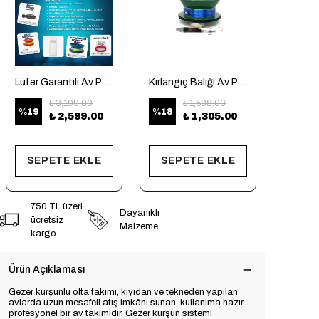
Lüfer Garantili Av Paketi
Kırlangıç Balığı Av Paketi (Tekne için)
₺ 3,199.00
₺ 1,598.00
%
19
%
18
₺ 920
₺ 2,599.00
₺ 1,305.00
7 Ürün N
SEPETE EKLE
SEPETE EKLE
SEP
750 TL üzeri
Dayanıklı
ücretsiz
Malzeme
kargo
Ürün Açıklaması
Gezer kurşunlu olta takımı, kıyıdan ve tekneden yapılan
avlarda uzun mesafeli atış imkânı sunan, kullanıma hazır
profesyonel bir av takımıdır. Gezer kurşun sistemi