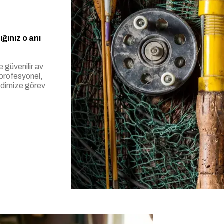
ğınız o anı
e güvenilir av
 profesyonel,
endimize görev