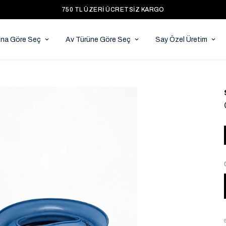
750 TL ÜZERI ÜCRETSIZ KARGO
ına Göre Seç
Av Türüne Göre Seç
Say Özel Üretim