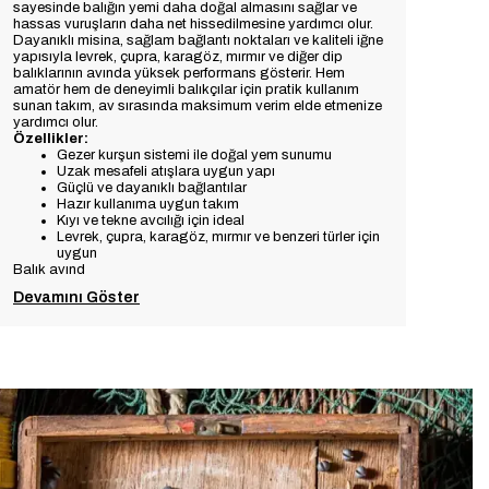
sayesinde balığın yemi daha doğal almasını sağlar ve
hassas vuruşların daha net hissedilmesine yardımcı olur.
Dayanıklı misina, sağlam bağlantı noktaları ve kaliteli iğne
yapısıyla levrek, çupra, karagöz, mırmır ve diğer dip
balıklarının avında yüksek performans gösterir. Hem
amatör hem de deneyimli balıkçılar için pratik kullanım
sunan takım, av sırasında maksimum verim elde etmenize
yardımcı olur.
Özellikler:
Gezer kurşun sistemi ile doğal yem sunumu
Uzak mesafeli atışlara uygun yapı
Güçlü ve dayanıklı bağlantılar
Hazır kullanıma uygun takım
Kıyı ve tekne avcılığı için ideal
Levrek, çupra, karagöz, mırmır ve benzeri türler için
uygun
Balık avınd
Devamını Göster