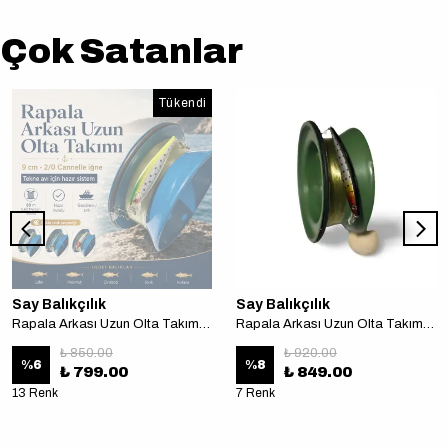
Çok Satanlar
Tükendi
Say Balıkçılık
Say Balıkçılık
Rapala Arkası Uzun Olta Takımı 9 cm 2/0 cannelle iğne Tekne avı için
Rapala Arkası Uzun Olta Takımı 11 cm 2/0 cannelle iğne Tekne avı için
₺ 850.00
₺ 920.00
%
6
%
8
₺ 799.00
₺ 849.00
13 Renk
7 Renk