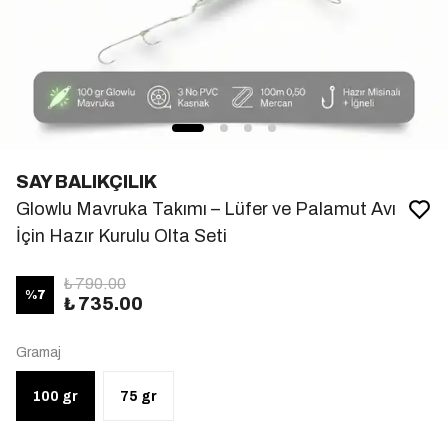
SAY BALIKÇILIK
Glowlu Mavruka Takımı – Lüfer ve Palamut Avı
İçin Hazır Kurulu Olta Seti
₺ 790.00
%
7
₺ 735.00
Gramaj
100 gr
75 gr