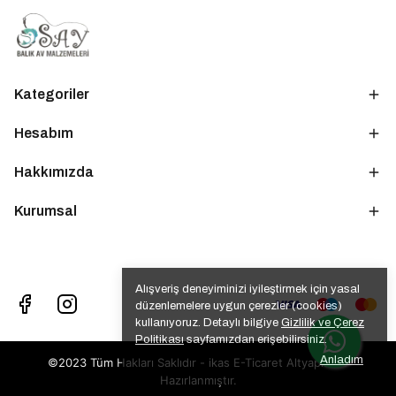
Kategoriler
Hesabım
Hakkımızda
Kurumsal
Alışveriş deneyiminizi iyileştirmek için yasal
düzenlemelere uygun çerezler (cookies)
kullanıyoruz. Detaylı bilgiye
Gizlilik ve Çerez
Politikası
sayfamızdan erişebilirsiniz.
Anladım
©2023 Tüm Hakları Saklıdır - ikas E-Ticaret
Altyapısı ile
Hazırlanmıştır.