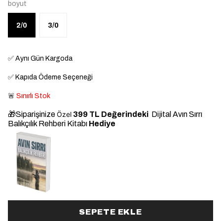
boyut
2/0
3/0
✅
Aynı Gün Kargoda
✅
Kapıda Ödeme Seçeneği
🚨
Sınırlı Stok
🎁Siparişinize
Özel
399 TL Değerindeki
Dijital Avın Sırrı
Balıkçılık Rehberi Kitabı
Hediye
ye
SEPETE EKLE