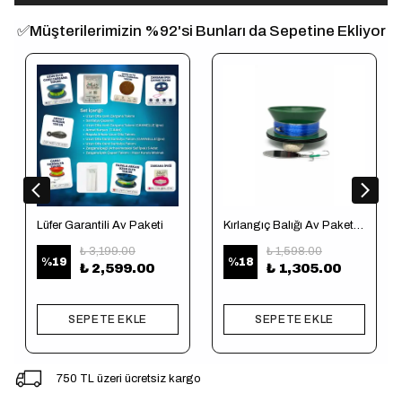
✅Müşterilerimizin %92'si Bunları da Sepetine Ekliyor
Lüfer Garantili Av Paketi
Kırlangıç Balığı Av Paketi (Tekne için)
₺ 3,199.00
₺ 1,598.00
%
19
%
18
₺ 2,599.00
₺ 1,305.00
SEPETE EKLE
SEPETE EKLE
750 TL üzeri ücretsiz kargo