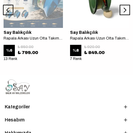
Say Balıkçılık
Say Balıkçılık
Rapala Arkası Uzun Olta Takımı 9 cm 2/0 cannelle iğne Tekne avı için
Rapala Arkası Uzun Olta Takımı 11 cm 2/0 cannelle iğne Tekne avı için
₺ 850.00
₺ 920.00
%
6
%
8
₺ 799.00
₺ 849.00
13 Renk
7 Renk
Kategoriler
Hesabım
Hakkımızda