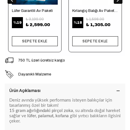
Lüfer Garantili Av Paketi
Kırlangıç Balığı Av Paketi (Tekne için)
₺ 3,199.00
₺ 1,598.00
%
19
%
18
₺ 2,599.00
₺ 1,305.00
SEPETE EKLE
SEPETE EKLE
750 TL üzeri ücretsiz kargo
Dayanıklı Malzeme
Ürün Açıklaması
Deniz avında yüksek performans isteyen balıkçılar için
tasarlanmış özel bir takım!
15 gram ağırlığındaki pirçol zoka
, su altında doğal hareket
sağlar ve
lüfer, palamut, kofana
gibi yırtıcı balıkların ilgisini
çeker.