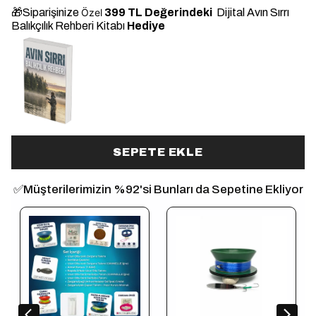
🎁Siparişinize
Özel
399 TL Değerindeki
Dijital Avın Sırrı
Balıkçılık Rehberi Kitabı
Hediye
ye
SEPETE EKLE
✅Müşterilerimizin %92'si Bunları da Sepetine Ekliyor