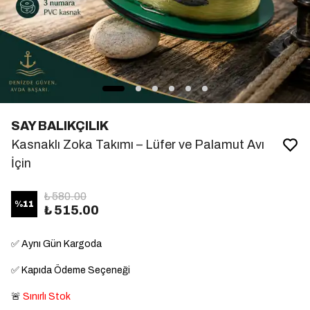
SAY BALIKÇILIK
Kasnaklı Zoka Takımı – Lüfer ve Palamut Avı
İçin
₺ 580.00
%
11
₺ 515.00
✅
Aynı Gün Kargoda
✅
Kapıda Ödeme Seçeneği
🚨
Sınırlı Stok