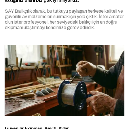
attığınız o anı biz çok iyi biliyoruz.
SAY Balıkçılık olarak, bu tutkuyu paylaşan herkese kaliteli ve
güvenilir av malzemeleri sunmak için yola çıktık. İster amatör
olun ister profesyonel, her seviyedeki balıkçı için en doğru
ekipmanı ulaştırmayı kendimize görev edindik.
Güvenilir Ekipman, Keyifli Avlar